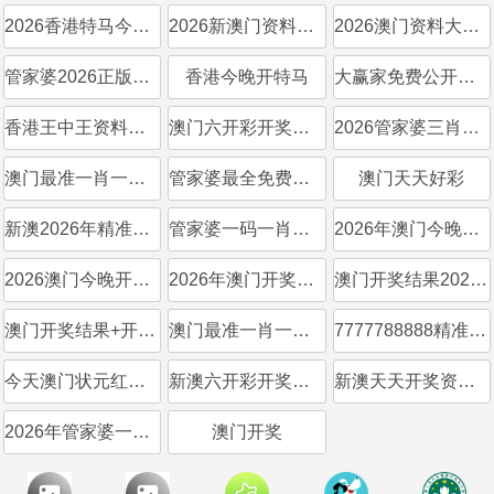
2026香港特马今晚开奖
2026新澳门资料免费大全
2026澳门资料大全正版资料免费下载
管家婆2026正版资料大全
香港今晚开特马
大赢家免费公开资料
香港王中王资料大全免费
澳门六开彩开奖结果免费
2026管家婆三肖三码
澳门最准一肖一码一码
管家婆最全免费资料
澳门天天好彩
新澳2026年精准一肖一码
管家婆一码一肖最准资料
2026年澳门今晚开奖号码直播
2026澳门今晚开奖记录
2026年澳门开奖结果记录查询
澳门开奖结果2026开奖结果查询表
澳门开奖结果+开奖记录2026年资料网站
澳门最准一肖一码一码配套成龙W
7777788888精准管家婆凤凰网
今天澳门状元红开奖结果
新澳六开彩开奖号码记录近查询
新澳天天开奖资料大全
2026年管家婆一肖中特
澳门开奖