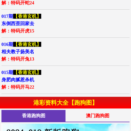
解：特码开蛇24
017期
【香港玄机】
东倒西歪回家去
解：特码开虎15
016期
【香港玄机】
相夫教子扬美名
解：特码开兔13
015期
【香港玄机】
身肥肉腻惹杀机
解：特码开马22
港彩资料大全【跑狗图】
香港跑狗图
澳门跑狗图