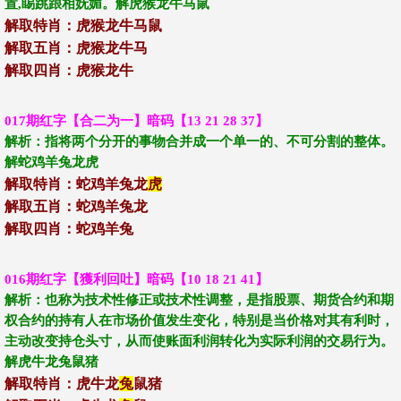
置,睗跳踉相妩媚。解虎猴龙牛马鼠
解取特肖：虎猴龙牛马鼠
解取五肖：虎猴龙牛马
解取四肖：虎猴龙牛
017期红字【合二为一】暗码【13 21 28 37】
解析：指将两个分开的事物合并成一个单一的、不可分割的整体。
解蛇鸡羊兔龙虎
解取特肖：蛇鸡羊兔龙
虎
解取五肖：蛇鸡羊兔龙
解取四肖：蛇鸡羊兔
016期红字【獲利回吐】暗码【10 18 21 41】
解析：也称为技术性修正或技术性调整，是指股票、期货合约和期
权合约的持有人在市场价值发生变化，特别是当价格对其有利时，
主动改变持仓头寸，从而使账面利润转化为实际利润的交易行为。
解虎牛龙兔鼠猪
解取特肖：虎牛龙
兔
鼠猪