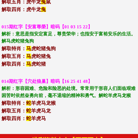
解取五肖：虎牛龙
兔
鼠
解取四肖：虎牛龙
兔
015期红字【安富尊榮】暗码【01 03 15 22】
解析：意思是指安定富足，尊贵荣华；也指安于富裕安乐的生活。
解马虎蛇猪兔狗
解取特肖：
马
虎蛇猪兔狗
解取五肖：
马
虎蛇猪兔
解取四肖：
马
虎蛇猪
014期红字【穴处狼巢】暗码【16 25 41 48】
解析：形容困难、危险和险恶的处境。常常用于形容人们面临艰难
困苦时依然奋勇向前，毫不退缩的精神和勇气。解蛇羊虎马龙猴
解取特肖：
蛇
羊虎马龙猴
解取五肖：
蛇
羊虎马龙
解取四肖：
蛇
羊虎马