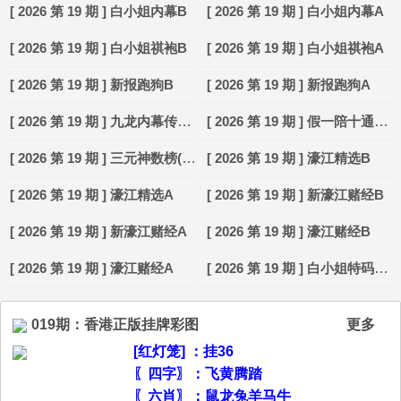
[ 2026 第 19 期 ] 白小姐内幕B
[ 2026 第 19 期 ] 白小姐内幕A
[ 2026 第 19 期 ] 白小姐祺袍B
[ 2026 第 19 期 ] 白小姐祺袍A
[ 2026 第 19 期 ] 新报跑狗B
[ 2026 第 19 期 ] 新报跑狗A
[ 2026 第 19 期 ] 九龙内幕传真(新上市)
[ 2026 第 19 期 ] 假一陪十通天报
[ 2026 第 19 期 ] 三元神数榜(新图)
[ 2026 第 19 期 ] 濠江精选B
[ 2026 第 19 期 ] 濠江精选A
[ 2026 第 19 期 ] 新濠江赌经B
[ 2026 第 19 期 ] 新濠江赌经A
[ 2026 第 19 期 ] 濠江赌经B
[ 2026 第 19 期 ] 濠江赌经A
[ 2026 第 19 期 ] 白小姐特码救世B
019期：香港正版挂牌彩图
更多
[红灯笼] ：挂36
〖四字〗：飞黄腾踏
〖六肖〗：鼠龙兔羊马牛