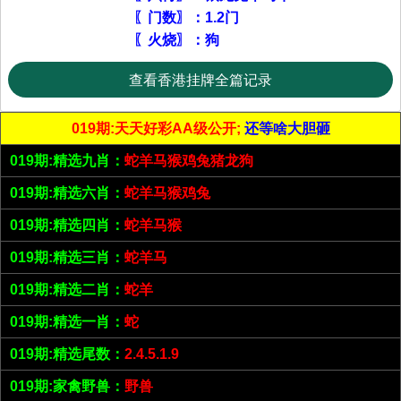
〖门数〗：1.2门
〖火烧〗：狗
查看香港挂牌全篇记录
019期:天天好彩AA级公开;
还等啥大胆砸
019期:精选九肖：
蛇羊马猴鸡兔猪龙狗
019期:精选六肖：
蛇羊马猴鸡兔
019期:精选四肖：
蛇羊马猴
019期:精选三肖：
蛇羊马
019期:精选二肖：
蛇羊
019期:精选一肖：
蛇
019期:精选尾数：
2.4.5.1.9
019期:家禽野兽：
野兽