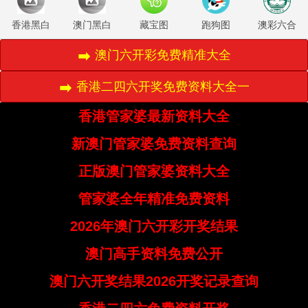
香港黑白
澳门黑白
藏宝图
跑狗图
澳彩六合
澳门六开彩免费精准大全
香港二四六开奖免费资料大全一
香港管家婆最新资料大全
新澳门管家婆免费资料查询
正版澳门管家婆资料大全
管家婆全年精准免费资料
2026年澳门六开彩开奖结果
澳门高手资料免费公开
澳门六开奖结果2026开奖记录查询