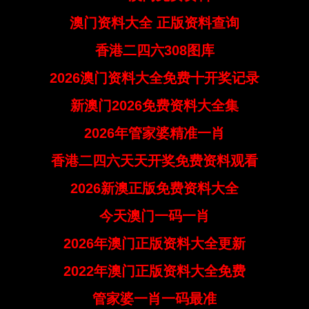
澳门资料大全 正版资料查询
香港二四六308图库
2026澳门资料大全免费十开奖记录
新澳门2026免费资料大全集
2026年管家婆精准一肖
香港二四六天天开奖免费资料观看
2026新澳正版免费资料大全
今天澳门一码一肖
2026年澳门正版资料大全更新
2022年澳门正版资料大全免费
管家婆一肖一码最准