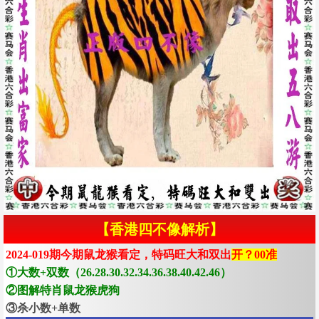
【香港四不像解析】
2024-019期今期鼠龙猴看定，特码旺大和双出
开？00准
①大数+双数（26.28.30.32.34.36.38.40.42.46）
②图解特肖鼠龙猴虎狗
③杀小数+单数