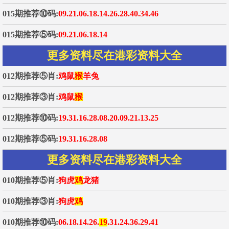
015期推荐⑩码:
09.21.06.18.14.26.28.40.34.46
015期推荐⑤码:
09.21.06.18.14
更多资料尽在港彩资料大全
012期推荐⑤肖:
鸡鼠
猴
羊兔
012期推荐③肖:
鸡鼠
猴
012期推荐⑩码:
19.31.16.28.08.20.09.21.13.25
012期推荐⑤码:
19.31.16.28.08
更多资料尽在港彩资料大全
010期推荐⑤肖:
狗虎
鸡
龙猪
010期推荐③肖:
狗虎
鸡
010期推荐⑩码:
06.18.14.26.
19
.31.24.36.29.41