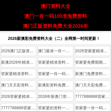
澳门资料大全
澳门一肖一码100准免费资料
澳门正版资料免费大全2026年
2026新澳彩免费资料大全（二）全网第一时间更新！
2026澳门正版资料免费大全
澳门最准一肖一码一码配套成龙W
2026管家婆精准资料大全免费
新澳2026年精准一肖一码
管家婆精准资料大全免费
管家婆免费期期精准大全
管家婆精准资料免费大全
管家婆一肖一码资料大全一一
新澳门免费资料大全
澳门天天彩资料免费正版资料大全
新澳彩资料免费长期公开
澳门天天彩免费资料大全免费查询
2026管家婆精准免费大全
2026年新奥门管家婆资料
7777888888管家婆精准
7777788888管家婆开奖2026
管家婆的资料一肖中特
管家婆一肖一码精准资料